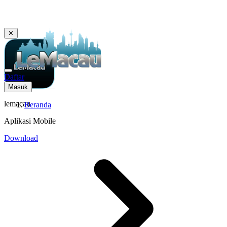
✕
Daftar
Masuk
lemacau
Beranda
Aplikasi Mobile
Download