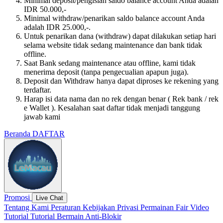
Minimal deposit/pengisian saldo balance account Anda adalah
IDR 50.000,-
Minimal withdraw/penarikan saldo balance account Anda
adalah IDR 25.000,-.
Untuk penarikan dana (withdraw) dapat dilakukan setiap hari
selama website tidak sedang maintenance dan bank tidak
offline.
Saat Bank sedang maintenance atau offline, kami tidak
menerima deposit (tanpa pengecualian apapun juga).
Deposit dan Withdraw hanya dapat diproses ke rekening yang
terdaftar.
Harap isi data nama dan no rek dengan benar ( Rek bank / rek
e Wallet ). Kesalahan saat daftar tidak menjadi tanggung
jawab kami
Beranda
DAFTAR
Promosi
Live Chat
Tentang Kami
Peraturan
Kebijakan Privasi
Permainan Fair
Video
Tutorial
Tutorial Bermain
Anti-Blokir