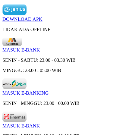
DOWNLOAD APK
TIDAK ADA OFFLINE
MASUK E-BANK
SENIN - SABTU: 23.00 - 03.30 WIB
MINGGU: 23.00 - 05.00 WIB
MASUK E-BANKING
SENIN - MINGGU: 23.00 - 00.00 WIB
MASUK E-BANK