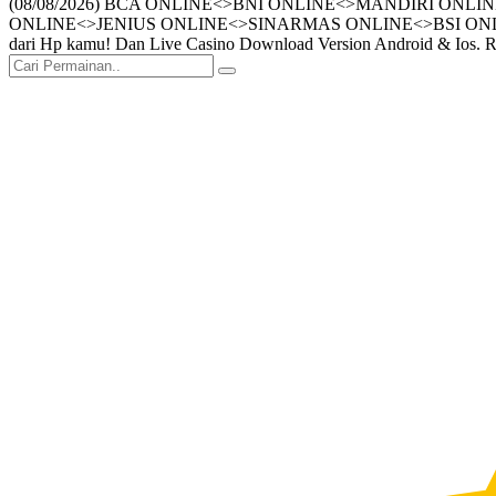
(08/08/2026)
BCA ONLINE<>BNI ONLINE<>MANDIRI ONLI
ONLINE<>JENIUS ONLINE<>SINARMAS ONLINE<>BSI O
dari Hp kamu! Dan Live Casino Download Version Android & Ios.