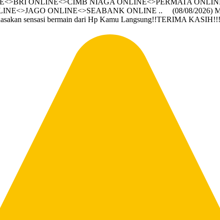
NE<>BRI ONLINE<>CIMB NIAGA ONLINE<>PERMATA ONL
NLINE<>JAGO ONLINE<>SEABANK ONLINE ..
(08/08/2026)
M
 Rasakan sensasi bermain dari Hp Kamu Langsung!!TERIMA KASIH!!