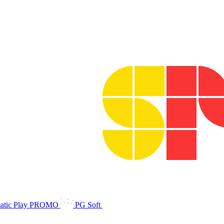
atic Play
PROMO
PG Soft