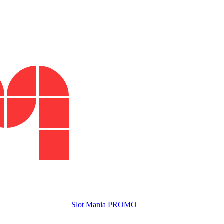
Slot Mania
PROMO